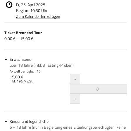
Fr, 25. April 2025
Beginn:
10:30
Uhr
Zum Kalender hinzufügen
Produkte
Ticket Brennerei Tour
Unkategorisierte
von
0,00 € – 15,00 €
0,00 €
Produkte
bis
15,00 €
Erwachsene
über 18 Jahre (inkl. 3 Tasting-Proben)
Aktuell verfügbar: 15
Menge
15,00 €
-
inkl. 19% MwSt.
+
Kinder und Jugendliche
6 – 18 Jahre (nur in Begleitung eines Erziehungsberechtigten, keine