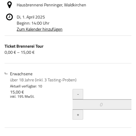
Hausbrennerei Penninger, Waldkirchen
Di, 1. April 2025
Beginn:
14:00
Uhr
Zum Kalender hinzufügen
Produkte
Ticket Brennerei Tour
Unkategorisierte
von
0,00 € – 15,00 €
0,00 €
Produkte
bis
15,00 €
Erwachsene
über 18 Jahre (inkl. 3 Tasting-Proben)
Aktuell verfügbar: 10
Menge
15,00 €
-
inkl. 19% MwSt.
+