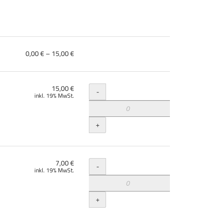
von
0,00 € – 15,00 €
0,00 €
bis
15,00 €
Menge
15,00 €
-
inkl. 19% MwSt.
+
Menge
7,00 €
-
inkl. 19% MwSt.
+