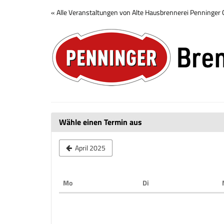
Zum
« Alle Veranstaltungen von Alte Hausbrennerei Penninge
Haupt-
Brennerei
Inhalt
springen
Tour
Wähle einen Termin aus
April 2025
Montag
Dienstag
Mo
Di
Kalender