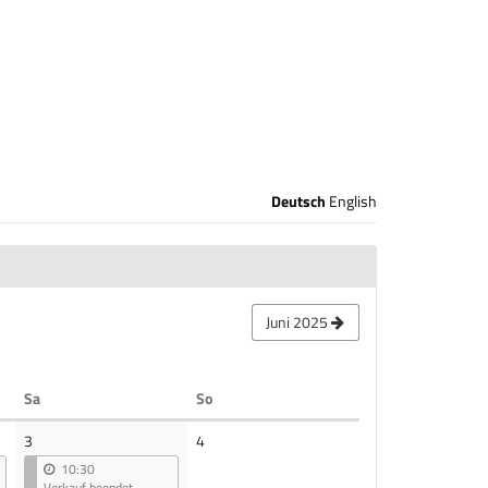
Deutsch
English
Juni 2025
Samstag
Sonntag
Sa
So
Keine
3
4
Veranstaltungen
10:30
Verkauf beendet