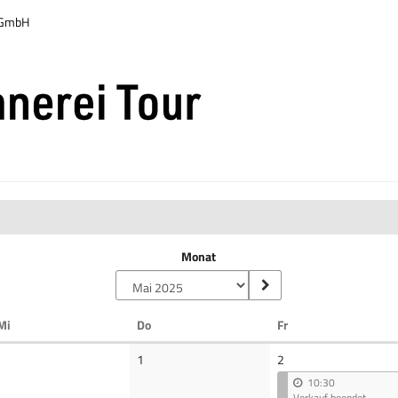
r GmbH
Monat
Mittwoch
Donnerstag
Freitag
Mi
Do
Fr
Keine
1
2
Veranstaltungen
10:30
Verkauf beendet