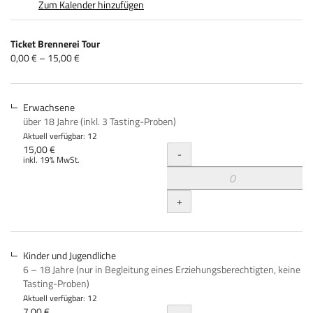
Zum Kalender hinzufügen
Produkte
Ticket Brennerei Tour
Unkategorisierte
von
0,00 € – 15,00 €
0,00 €
Produkte
bis
15,00 €
Erwachsene
über 18 Jahre (inkl. 3 Tasting-Proben)
Aktuell verfügbar: 12
Menge
15,00 €
-
inkl. 19% MwSt.
+
Kinder und Jugendliche
6 – 18 Jahre (nur in Begleitung eines Erziehungsberechtigten, keine
Tasting-Proben)
Aktuell verfügbar: 12
7,00 €