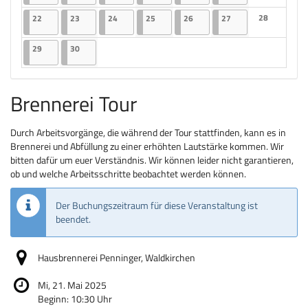
Keine Veranst
22.06.2026
2 Veranstaltungen
23.06.2026
2 Veranstaltungen
24.06.2026
2 Veranstaltungen
25.06.2026
2 Veranstaltungen
26.06.2026
2 Veranstaltungen
27.06.2026
2 Veranstaltungen
28
22
23
24
25
26
27
Keine Veranst
29.06.2026
2 Veranstaltungen
30.06.2026
2 Veranstaltungen
29
30
Brennerei Tour
Durch Arbeitsvorgänge, die während der Tour stattfinden, kann es in
Brennerei und Abfüllung zu einer erhöhten Lautstärke kommen. Wir
bitten dafür um euer Verständnis. Wir können leider nicht garantieren,
ob und welche Arbeitsschritte beobachtet werden können.
Der Buchungszeitraum für diese Veranstaltung ist
beendet.
Hausbrennerei Penninger, Waldkirchen
Mi, 21. Mai 2025
Beginn:
10:30
Uhr