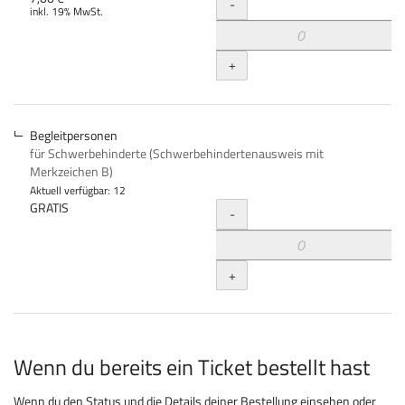
Menge
-
inkl. 19% MwSt.
+
Begleitpersonen
für Schwerbehinderte (Schwerbehindertenausweis mit
Merkzeichen B)
Aktuell verfügbar: 12
Menge
GRATIS
-
+
Wenn du bereits ein Ticket bestellt hast
Wenn du den Status und die Details deiner Bestellung einsehen oder