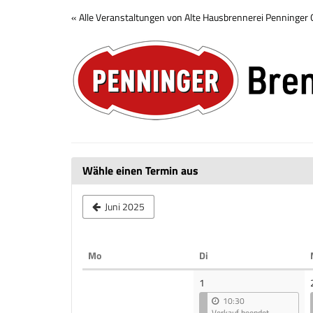
Zum
« Alle Veranstaltungen von Alte Hausbrennerei Penninge
Haupt-
Brennerei
Inhalt
springen
Tour
Wähle einen Termin aus
Juni 2025
Montag
Dienstag
Mo
Di
Kalender
1
10:30
Verkauf beendet