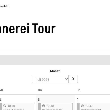
r GmbH
Monat
Mittwoch
Donnerstag
Freitag
Mi
Do
Fr
2
3
4
10:30
10:30
10:30
Verkauf beendet
Verkauf beendet
Verkauf beendet