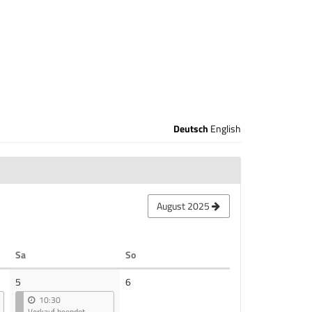
Deutsch
English
August 2025
Samstag
Sonntag
Sa
So
Keine
5
6
Veranstaltungen
10:30
Verkauf beendet