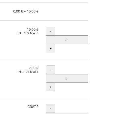
von
0,00 € – 15,00 €
0,00 €
bis
15,00 €
Menge
15,00 €
-
inkl. 19% MwSt.
+
Menge
7,00 €
-
inkl. 19% MwSt.
+
Menge
GRATIS
-