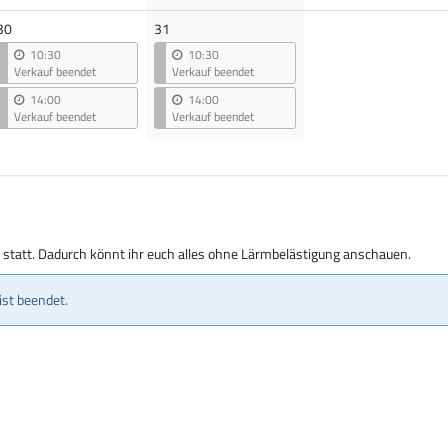
30
31
10:30
10:30
Verkauf beendet
Verkauf beendet
14:00
14:00
Verkauf beendet
Verkauf beendet
g statt. Dadurch könnt ihr euch alles ohne Lärmbelästigung anschauen.
ist beendet.