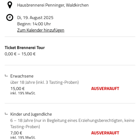
Hausbrennerei Penninger, Waldkirchen
Di, 19. August 2025
Beginn:
14:00
Uhr
Zum Kalender hinzufügen
Produkte
Ticket Brennerei Tour
Unkategorisierte
von
0,00 € – 15,00 €
0,00 €
Produkte
bis
15,00 €
Erwachsene
über 18 Jahre (inkl. 3 Tasting-Proben)
15,00 €
AUSVERKAUFT
inkl. 19% MwSt.
Kinder und Jugendliche
6 – 18 Jahre (nur in Begleitung eines Erziehungsberechtigten, keine
Tasting-Proben)
7,00 €
AUSVERKAUFT
inkl. 19% MwSt.