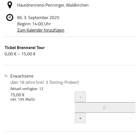
Hausbrennerei Penninger, Waldkirchen
Mi, 3. September 2025
Beginn:
14:00
Uhr
Zum Kalender hinzufügen
Produkte
Ticket Brennerei Tour
Unkategorisierte
von
0,00 € – 15,00 €
0,00 €
Produkte
bis
15,00 €
Erwachsene
über 18 Jahre (inkl. 3 Tasting-Proben)
Aktuell verfügbar: 12
Menge
15,00 €
-
inkl. 19% MwSt.
+