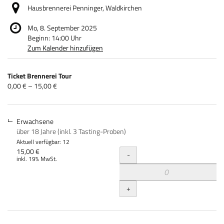
Hausbrennerei Penninger, Waldkirchen
Mo, 8. September 2025
Beginn:
14:00
Uhr
Zum Kalender hinzufügen
Produkte
Ticket Brennerei Tour
Unkategorisierte
von
0,00 € – 15,00 €
0,00 €
Produkte
bis
15,00 €
Erwachsene
über 18 Jahre (inkl. 3 Tasting-Proben)
Aktuell verfügbar: 12
Menge
15,00 €
-
inkl. 19% MwSt.
+