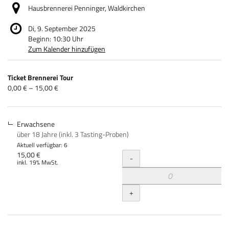
Hausbrennerei Penninger, Waldkirchen
Di, 9. September 2025
Beginn:
10:30
Uhr
Zum Kalender hinzufügen
Produkte
Ticket Brennerei Tour
Unkategorisierte
von
0,00 € – 15,00 €
0,00 €
Produkte
bis
15,00 €
Erwachsene
über 18 Jahre (inkl. 3 Tasting-Proben)
Aktuell verfügbar: 6
Menge
15,00 €
-
inkl. 19% MwSt.
+