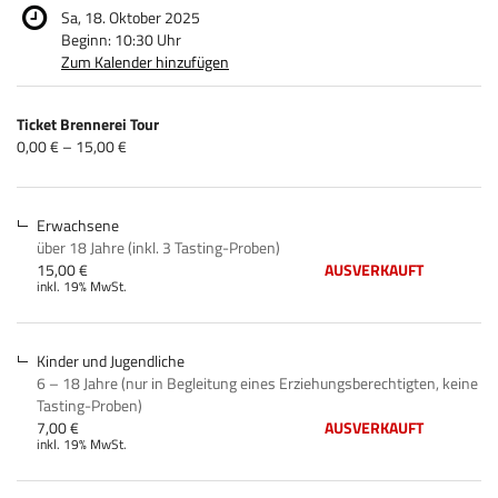
Sa, 18. Oktober 2025
Beginn:
10:30
Uhr
Zum Kalender hinzufügen
Produkte
Ticket Brennerei Tour
Unkategorisierte
von
0,00 € – 15,00 €
0,00 €
Produkte
bis
15,00 €
Erwachsene
über 18 Jahre (inkl. 3 Tasting-Proben)
15,00 €
AUSVERKAUFT
inkl. 19% MwSt.
Kinder und Jugendliche
6 – 18 Jahre (nur in Begleitung eines Erziehungsberechtigten, keine
Tasting-Proben)
7,00 €
AUSVERKAUFT
inkl. 19% MwSt.