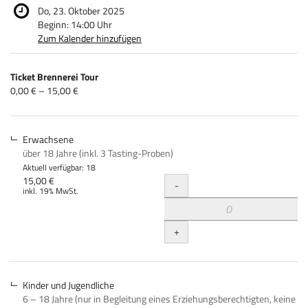
Do, 23. Oktober 2025
Beginn:
14:00
Uhr
Zum Kalender hinzufügen
Produkte
Ticket Brennerei Tour
Unkategorisierte
von
0,00 € – 15,00 €
0,00 €
Produkte
bis
15,00 €
Erwachsene
über 18 Jahre (inkl. 3 Tasting-Proben)
Aktuell verfügbar: 18
Menge
15,00 €
-
inkl. 19% MwSt.
+
Kinder und Jugendliche
6 – 18 Jahre (nur in Begleitung eines Erziehungsberechtigten, keine