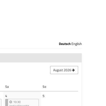
Deutsch
English
August 2026
Samstag
Sonntag
Sa
So
Keine
4
5
Veranstaltungen
10:30
Verkauf beendet