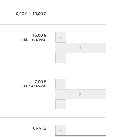
von
0,00 € – 15,00 €
0,00 €
bis
15,00 €
Menge
15,00 €
-
inkl. 19% MwSt.
+
Menge
7,00 €
-
inkl. 19% MwSt.
+
Menge
GRATIS
-