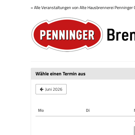
Zum
« Alle Veranstaltungen von Alte Hausbrennerei Penninge
Haupt-
Brennerei
Inhalt
springen
Tour
Wähle einen Termin aus
Juni 2026
Montag
Dienstag
Mo
Di
Kalender