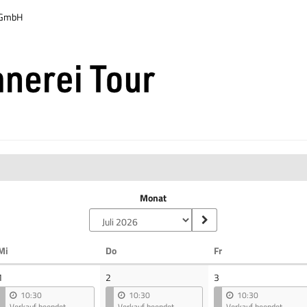
r GmbH
Monat
Mittwoch
Donnerstag
Freitag
Mi
Do
Fr
1
2
3
10:30
10:30
10:30
Verkauf beendet
Verkauf beendet
Verkauf beendet