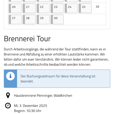
Keine Veranst
20.04.2026
2 Veranstaltungen
21.04.2026
2 Veranstaltungen
22.04.2026
2 Veranstaltungen
23.04.2026
2 Veranstaltungen
24.04.2026
2 Veranstaltungen
25.04.2026
2 Veranstaltungen
26
20
21
22
23
24
25
Keine Veranst
27.04.2026
2 Veranstaltungen
28.04.2026
2 Veranstaltungen
29.04.2026
2 Veranstaltungen
30.04.2026
2 Veranstaltungen
27
28
29
30
Brennerei Tour
Durch Arbeitsvorgänge, die während der Tour stattfinden, kann es in
Brennerei und Abfüllung zu einer erhöhten Lautstärke kommen. Wir
bitten dafür um euer Verständnis. Wir können leider nicht garantieren,
ob und welche Arbeitsschritte beobachtet werden können.
Der Buchungszeitraum für diese Veranstaltung ist
beendet.
Hausbrennerei Penninger, Waldkirchen
Mi, 3. Dezember 2025
Beginn:
10:30
Uhr