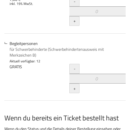
Menge
-
inkl. 19% MwSt.
+
Begleitpersonen
für Schwerbehinderte (Schwerbehindertenausweis mit
Merkzeichen B)
Aktuell verfügbar: 12
Menge
GRATIS
-
+
Wenn du bereits ein Ticket bestellt hast
Wenn du den Status und die Details deiner Bestellung einsehen oder