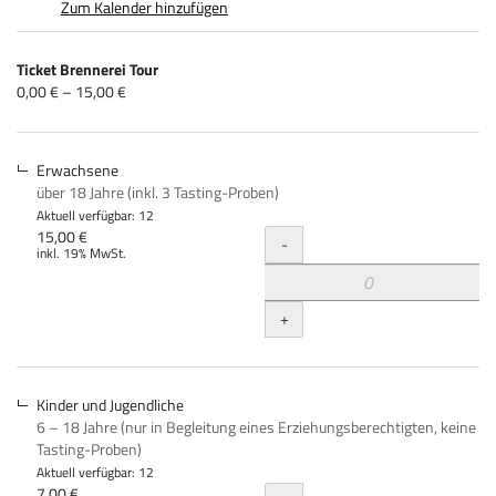
Zum Kalender hinzufügen
Produkte
Ticket Brennerei Tour
Unkategorisierte
von
0,00 € – 15,00 €
0,00 €
Produkte
bis
15,00 €
Erwachsene
über 18 Jahre (inkl. 3 Tasting-Proben)
Aktuell verfügbar: 12
Menge
15,00 €
-
inkl. 19% MwSt.
+
Kinder und Jugendliche
6 – 18 Jahre (nur in Begleitung eines Erziehungsberechtigten, keine
Tasting-Proben)
Aktuell verfügbar: 12
7,00 €