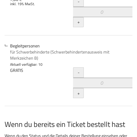
Menge
-
inkl. 19% MwSt.
+
Begleitpersonen
für Schwerbehinderte (Schwerbehindertenausweis mit
Merkzeichen B)
Aktuell verfügbar: 10
Menge
GRATIS
-
+
Wenn du bereits ein Ticket bestellt hast
Wenn du den Status und die Details deiner Bestellung einsehen oder