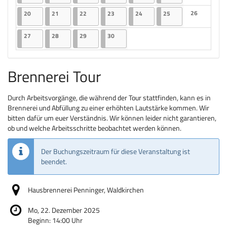
Keine Veranst
20.04.2026
2 Veranstaltungen
21.04.2026
2 Veranstaltungen
22.04.2026
2 Veranstaltungen
23.04.2026
2 Veranstaltungen
24.04.2026
2 Veranstaltungen
25.04.2026
2 Veranstaltungen
26
20
21
22
23
24
25
Keine Veranst
27.04.2026
2 Veranstaltungen
28.04.2026
2 Veranstaltungen
29.04.2026
2 Veranstaltungen
30.04.2026
2 Veranstaltungen
27
28
29
30
Brennerei Tour
Durch Arbeitsvorgänge, die während der Tour stattfinden, kann es in
Brennerei und Abfüllung zu einer erhöhten Lautstärke kommen. Wir
bitten dafür um euer Verständnis. Wir können leider nicht garantieren,
ob und welche Arbeitsschritte beobachtet werden können.
Der Buchungszeitraum für diese Veranstaltung ist
beendet.
Hausbrennerei Penninger, Waldkirchen
Mo, 22. Dezember 2025
Beginn:
14:00
Uhr