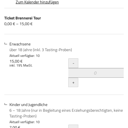
Zum Kalender hinzufügen
Produkte
Ticket Brennerei Tour
Unkategorisierte
von
0,00 € – 15,00 €
0,00 €
Produkte
bis
15,00 €
Erwachsene
über 18 Jahre (inkl. 3 Tasting-Proben)
Aktuell verfügbar: 10
Menge
15,00 €
-
inkl. 19% MwSt.
+
Kinder und Jugendliche
6 – 18 Jahre (nur in Begleitung eines Erziehungsberechtigten, keine
Tasting-Proben)
Aktuell verfügbar: 10
7,00 €