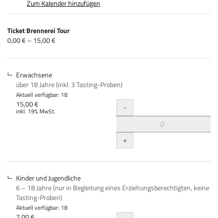
Zum Kalender hinzufügen
Produkte
Ticket Brennerei Tour
Unkategorisierte
von
0,00 € – 15,00 €
0,00 €
Produkte
bis
15,00 €
Erwachsene
über 18 Jahre (inkl. 3 Tasting-Proben)
Aktuell verfügbar: 18
Menge
15,00 €
-
inkl. 19% MwSt.
+
Kinder und Jugendliche
6 – 18 Jahre (nur in Begleitung eines Erziehungsberechtigten, keine
Tasting-Proben)
Aktuell verfügbar: 18
7,00 €