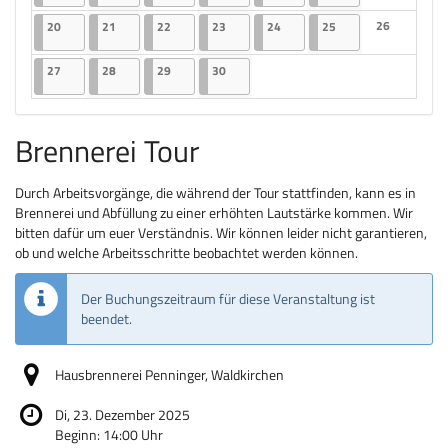
Keine Veranst
20.04.2026
2 Veranstaltungen
21.04.2026
2 Veranstaltungen
22.04.2026
2 Veranstaltungen
23.04.2026
2 Veranstaltungen
24.04.2026
2 Veranstaltungen
25.04.2026
2 Veranstaltungen
26
20
21
22
23
24
25
Keine Veranst
27.04.2026
2 Veranstaltungen
28.04.2026
2 Veranstaltungen
29.04.2026
2 Veranstaltungen
30.04.2026
2 Veranstaltungen
27
28
29
30
Brennerei Tour
Durch Arbeitsvorgänge, die während der Tour stattfinden, kann es in
Brennerei und Abfüllung zu einer erhöhten Lautstärke kommen. Wir
bitten dafür um euer Verständnis. Wir können leider nicht garantieren,
ob und welche Arbeitsschritte beobachtet werden können.
Der Buchungszeitraum für diese Veranstaltung ist
beendet.
Hausbrennerei Penninger, Waldkirchen
Di, 23. Dezember 2025
Beginn:
14:00
Uhr