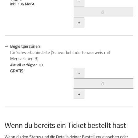
Menge
-
inkl. 19% MwSt.
+
Begleitpersonen
für Schwerbehinderte (Schwerbehindertenausweis mit
Merkzeichen B)
Aktuell verfügbar: 18
Menge
GRATIS
-
+
Wenn du bereits ein Ticket bestellt hast
Wenn du den Status und die Details deiner Bestellung einsehen oder