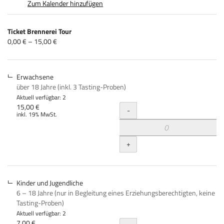
Zum Kalender hinzufügen
Produkte
Ticket Brennerei Tour
Unkategorisierte
von
0,00 € – 15,00 €
0,00 €
Produkte
bis
15,00 €
Erwachsene
über 18 Jahre (inkl. 3 Tasting-Proben)
Aktuell verfügbar: 2
Menge
15,00 €
-
inkl. 19% MwSt.
+
Kinder und Jugendliche
6 – 18 Jahre (nur in Begleitung eines Erziehungsberechtigten, keine
Tasting-Proben)
Aktuell verfügbar: 2
7,00 €