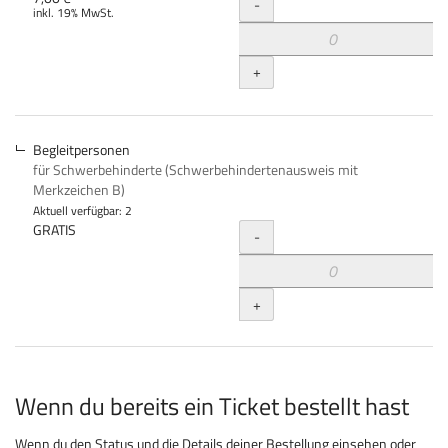
Menge
-
inkl. 19% MwSt.
+
Begleitpersonen
für Schwerbehinderte (Schwerbehindertenausweis mit
Merkzeichen B)
Aktuell verfügbar: 2
Menge
GRATIS
-
+
Wenn du bereits ein Ticket bestellt hast
Wenn du den Status und die Details deiner Bestellung einsehen oder