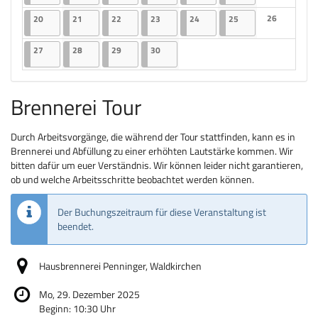
Keine Veranst
20.04.2026
2 Veranstaltungen
21.04.2026
2 Veranstaltungen
22.04.2026
2 Veranstaltungen
23.04.2026
2 Veranstaltungen
24.04.2026
2 Veranstaltungen
25.04.2026
2 Veranstaltungen
26
20
21
22
23
24
25
Keine Veranst
27.04.2026
2 Veranstaltungen
28.04.2026
2 Veranstaltungen
29.04.2026
2 Veranstaltungen
30.04.2026
2 Veranstaltungen
27
28
29
30
Brennerei Tour
Durch Arbeitsvorgänge, die während der Tour stattfinden, kann es in
Brennerei und Abfüllung zu einer erhöhten Lautstärke kommen. Wir
bitten dafür um euer Verständnis. Wir können leider nicht garantieren,
ob und welche Arbeitsschritte beobachtet werden können.
Der Buchungszeitraum für diese Veranstaltung ist
beendet.
Hausbrennerei Penninger, Waldkirchen
Mo, 29. Dezember 2025
Beginn:
10:30
Uhr