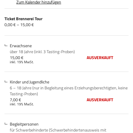
Zum Kalender hinzufügen
Produkte
Ticket Brennerei Tour
Unkategorisierte
von
0,00 € – 15,00 €
0,00 €
Produkte
bis
15,00 €
Erwachsene
über 18 Jahre (inkl. 3 Tasting-Proben)
15,00 €
AUSVERKAUFT
inkl. 19% MwSt.
Kinder und Jugendliche
6 – 18 Jahre (nur in Begleitung eines Erziehungsberechtigten, keine
Tasting-Proben)
7,00 €
AUSVERKAUFT
inkl. 19% MwSt.
Begleitpersonen
für Schwerbehinderte (Schwerbehindertenausweis mit