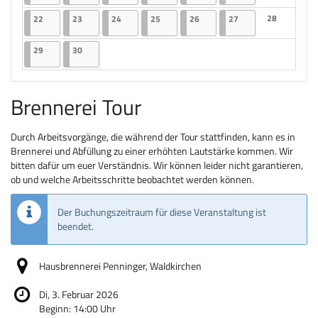
Keine Veranst
22.06.2026
2 Veranstaltungen
23.06.2026
2 Veranstaltungen
24.06.2026
2 Veranstaltungen
25.06.2026
2 Veranstaltungen
26.06.2026
2 Veranstaltungen
27.06.2026
2 Veranstaltungen
28
22
23
24
25
26
27
Keine Veranst
29.06.2026
2 Veranstaltungen
30.06.2026
2 Veranstaltungen
29
30
Brennerei Tour
Durch Arbeitsvorgänge, die während der Tour stattfinden, kann es in
Brennerei und Abfüllung zu einer erhöhten Lautstärke kommen. Wir
bitten dafür um euer Verständnis. Wir können leider nicht garantieren,
ob und welche Arbeitsschritte beobachtet werden können.
Der Buchungszeitraum für diese Veranstaltung ist
beendet.
Hausbrennerei Penninger, Waldkirchen
Di, 3. Februar 2026
Beginn:
14:00
Uhr