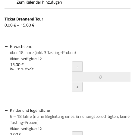
Zum Kalender hinzufügen
Produkte
Ticket Brennerei Tour
Unkategorisierte
von
0,00 € – 15,00 €
0,00 €
Produkte
bis
15,00 €
Erwachsene
über 18 Jahre (inkl. 3 Tasting-Proben)
Aktuell verfügbar: 12
Menge
15,00 €
-
inkl. 19% MwSt.
+
Kinder und Jugendliche
6 – 18 Jahre (nur in Begleitung eines Erziehungsberechtigten, keine
Tasting-Proben)
Aktuell verfügbar: 12
7,00 €