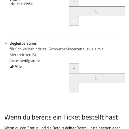
Menge
-
inkl. 19% MwSt.
+
Begleitpersonen
für Schwerbehinderte (Schwerbehindertenausweis mit
Merkzeichen B)
Aktuell verfügbar: 12
Menge
GRATIS
-
+
Wenn du bereits ein Ticket bestellt hast
Wenn du den Status und die Details deiner Bestellung einsehen oder