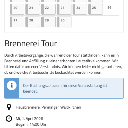
Keine Veranst
20.04.2026
2 Veranstaltungen
21.04.2026
2 Veranstaltungen
22.04.2026
2 Veranstaltungen
23.04.2026
2 Veranstaltungen
24.04.2026
2 Veranstaltungen
25.04.2026
2 Veranstaltungen
26
20
21
22
23
24
25
Keine Veranst
27.04.2026
2 Veranstaltungen
28.04.2026
2 Veranstaltungen
29.04.2026
2 Veranstaltungen
30.04.2026
2 Veranstaltungen
27
28
29
30
Brennerei Tour
Durch Arbeitsvorgänge, die während der Tour stattfinden, kann es in
Brennerei und Abfüllung zu einer erhöhten Lautstärke kommen. Wir
bitten dafür um euer Verständnis. Wir können leider nicht garantieren,
ob und welche Arbeitsschritte beobachtet werden können.
Der Buchungszeitraum für diese Veranstaltung ist
beendet.
Hausbrennerei Penninger, Waldkirchen
Mi, 1. April 2026
Beginn:
14:00
Uhr