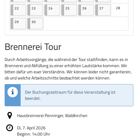
Keine Veranst
22.06.2026
2 Veranstaltungen
23.06.2026
2 Veranstaltungen
24.06.2026
2 Veranstaltungen
25.06.2026
2 Veranstaltungen
26.06.2026
2 Veranstaltungen
27.06.2026
2 Veranstaltungen
28
22
23
24
25
26
27
Keine Veranst
29.06.2026
2 Veranstaltungen
30.06.2026
2 Veranstaltungen
29
30
Brennerei Tour
Durch Arbeitsvorgänge, die während der Tour stattfinden, kann es in
Brennerei und Abfüllung zu einer erhöhten Lautstärke kommen. Wir
bitten dafür um euer Verständnis. Wir können leider nicht garantieren,
ob und welche Arbeitsschritte beobachtet werden können.
Der Buchungszeitraum für diese Veranstaltung ist
beendet.
Hausbrennerei Penninger, Waldkirchen
Di, 7. April 2026
Beginn:
14:00
Uhr