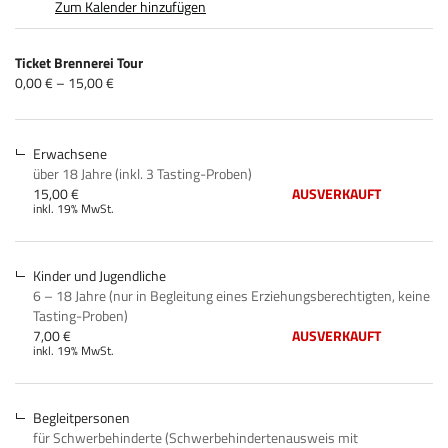
Zum Kalender hinzufügen
Produkte
Ticket Brennerei Tour
Unkategorisierte
von
0,00 € – 15,00 €
0,00 €
Produkte
bis
15,00 €
Erwachsene
über 18 Jahre (inkl. 3 Tasting-Proben)
15,00 €
AUSVERKAUFT
inkl. 19% MwSt.
Kinder und Jugendliche
6 – 18 Jahre (nur in Begleitung eines Erziehungsberechtigten, keine
Tasting-Proben)
7,00 €
AUSVERKAUFT
inkl. 19% MwSt.
Begleitpersonen
für Schwerbehinderte (Schwerbehindertenausweis mit