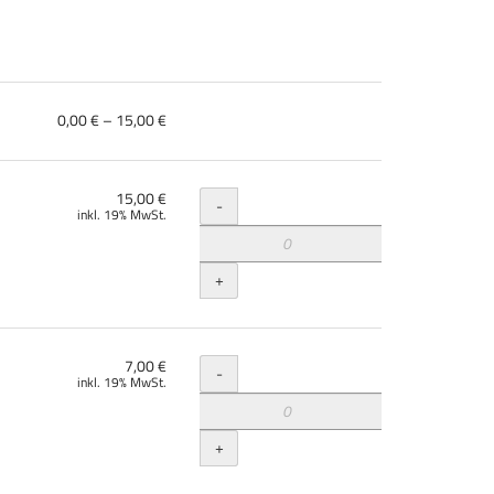
von
0,00 € – 15,00 €
0,00 €
bis
15,00 €
Menge
15,00 €
-
inkl. 19% MwSt.
+
Menge
7,00 €
-
inkl. 19% MwSt.
+