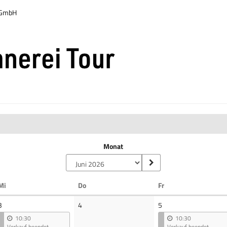
r GmbH
Monat
Mittwoch
Donnerstag
Freitag
Mi
Do
Fr
Keine
3
4
5
Veranstaltungen
10:30
10:30
Verkauf beendet
Verkauf beendet