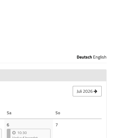
Deutsch
English
Juli 2026
Samstag
Sonntag
Sa
So
Keine
6
7
Veranstaltungen
10:30
Verkauf beendet