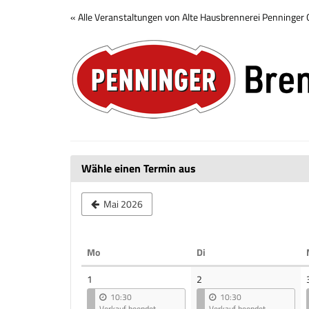
Zum
« Alle Veranstaltungen von Alte Hausbrennerei Penninge
Haupt-
Brennerei
Inhalt
springen
Tour
Wähle einen Termin aus
Mai 2026
Montag
Dienstag
Mo
Di
Kalender
1
2
10:30
10:30
Verkauf beendet
Verkauf beendet