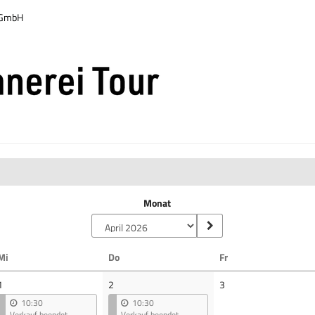
r GmbH
Monat
Mittwoch
Donnerstag
Freitag
Mi
Do
Fr
Keine
1
2
3
Veranstaltungen
10:30
10:30
Verkauf beendet
Verkauf beendet