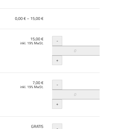
von
0,00 € – 15,00 €
0,00 €
bis
15,00 €
Menge
15,00 €
-
inkl. 19% MwSt.
+
Menge
7,00 €
-
inkl. 19% MwSt.
+
Menge
GRATIS
-