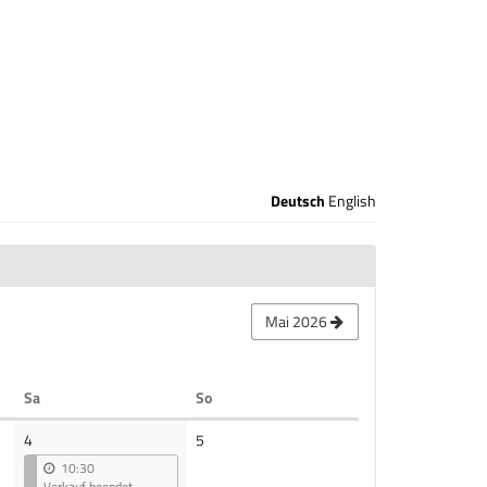
Deutsch
English
Mai 2026
Samstag
Sonntag
Sa
So
Keine
4
5
Veranstaltungen
10:30
Verkauf beendet