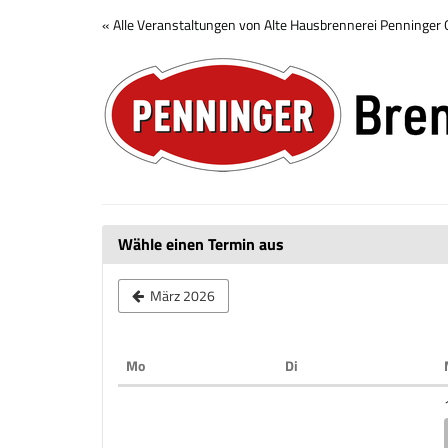
Zum
« Alle Veranstaltungen von Alte Hausbrennerei Penninge
Haupt-
Brennerei
Inhalt
springen
Tour
Wähle einen Termin aus
März 2026
Montag
Dienstag
Mo
Di
Kalender