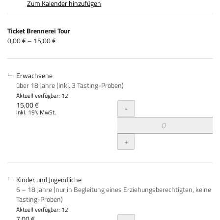
Zum Kalender hinzufügen
Produkte
Ticket Brennerei Tour
Unkategorisierte
von
0,00 € – 15,00 €
0,00 €
Produkte
bis
15,00 €
Erwachsene
über 18 Jahre (inkl. 3 Tasting-Proben)
Aktuell verfügbar: 12
Menge
15,00 €
-
inkl. 19% MwSt.
+
Kinder und Jugendliche
6 – 18 Jahre (nur in Begleitung eines Erziehungsberechtigten, keine
Tasting-Proben)
Aktuell verfügbar: 12
7,00 €