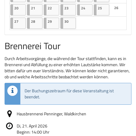
Keine Veranst
20.04.2026
2 Veranstaltungen
21.04.2026
2 Veranstaltungen
22.04.2026
2 Veranstaltungen
23.04.2026
2 Veranstaltungen
24.04.2026
2 Veranstaltungen
25.04.2026
2 Veranstaltungen
26
20
21
22
23
24
25
Keine Veranst
27.04.2026
2 Veranstaltungen
28.04.2026
2 Veranstaltungen
29.04.2026
2 Veranstaltungen
30.04.2026
2 Veranstaltungen
27
28
29
30
Brennerei Tour
Durch Arbeitsvorgänge, die während der Tour stattfinden, kann es in
Brennerei und Abfüllung zu einer erhöhten Lautstärke kommen. Wir
bitten dafür um euer Verständnis. Wir können leider nicht garantieren,
ob und welche Arbeitsschritte beobachtet werden können.
Der Buchungszeitraum für diese Veranstaltung ist
beendet.
Hausbrennerei Penninger, Waldkirchen
Di, 21. April 2026
Beginn:
14:00
Uhr