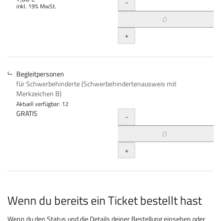
Menge
-
inkl. 19% MwSt.
+
Begleitpersonen
für Schwerbehinderte (Schwerbehindertenausweis mit
Merkzeichen B)
Aktuell verfügbar: 12
Menge
GRATIS
-
+
Wenn du bereits ein Ticket bestellt hast
Wenn du den Status und die Details deiner Bestellung einsehen oder