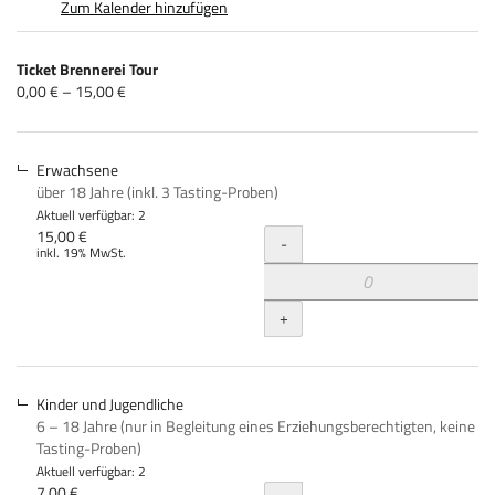
Zum Kalender hinzufügen
Produkte
Ticket Brennerei Tour
Unkategorisierte
von
0,00 € – 15,00 €
0,00 €
Produkte
bis
15,00 €
Erwachsene
über 18 Jahre (inkl. 3 Tasting-Proben)
Aktuell verfügbar: 2
Menge
15,00 €
-
inkl. 19% MwSt.
+
Kinder und Jugendliche
6 – 18 Jahre (nur in Begleitung eines Erziehungsberechtigten, keine
Tasting-Proben)
Aktuell verfügbar: 2
7,00 €