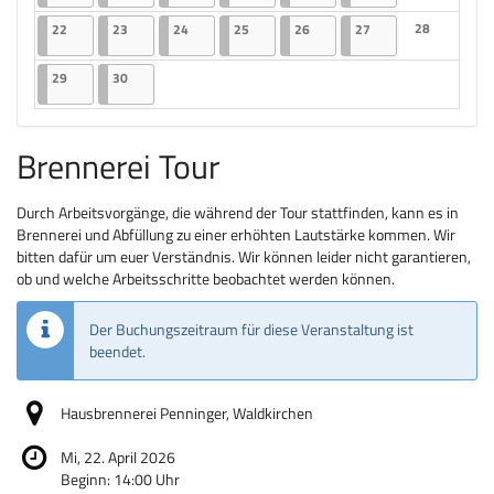
Keine Veranst
22.06.2026
2 Veranstaltungen
23.06.2026
2 Veranstaltungen
24.06.2026
2 Veranstaltungen
25.06.2026
2 Veranstaltungen
26.06.2026
2 Veranstaltungen
27.06.2026
2 Veranstaltungen
28
22
23
24
25
26
27
Keine Veranst
29.06.2026
2 Veranstaltungen
30.06.2026
2 Veranstaltungen
29
30
Brennerei Tour
Durch Arbeitsvorgänge, die während der Tour stattfinden, kann es in
Brennerei und Abfüllung zu einer erhöhten Lautstärke kommen. Wir
bitten dafür um euer Verständnis. Wir können leider nicht garantieren,
ob und welche Arbeitsschritte beobachtet werden können.
Der Buchungszeitraum für diese Veranstaltung ist
beendet.
Hausbrennerei Penninger, Waldkirchen
Mi, 22. April 2026
Beginn:
14:00
Uhr