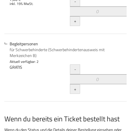
Menge
-
inkl. 19% MwSt.
+
Begleitpersonen
für Schwerbehinderte (Schwerbehindertenausweis mit
Merkzeichen B)
Aktuell verfügbar: 2
Menge
GRATIS
-
+
Wenn du bereits ein Ticket bestellt hast
Wenn du den Status und die Details deiner Bestellung einsehen oder