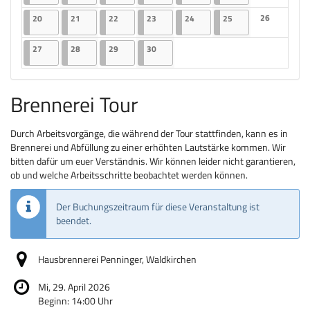
Keine Veranst
20.04.2026
2 Veranstaltungen
21.04.2026
2 Veranstaltungen
22.04.2026
2 Veranstaltungen
23.04.2026
2 Veranstaltungen
24.04.2026
2 Veranstaltungen
25.04.2026
2 Veranstaltungen
26
20
21
22
23
24
25
Keine Veranst
27.04.2026
2 Veranstaltungen
28.04.2026
2 Veranstaltungen
29.04.2026
2 Veranstaltungen
30.04.2026
2 Veranstaltungen
27
28
29
30
Brennerei Tour
Durch Arbeitsvorgänge, die während der Tour stattfinden, kann es in
Brennerei und Abfüllung zu einer erhöhten Lautstärke kommen. Wir
bitten dafür um euer Verständnis. Wir können leider nicht garantieren,
ob und welche Arbeitsschritte beobachtet werden können.
Der Buchungszeitraum für diese Veranstaltung ist
beendet.
Hausbrennerei Penninger, Waldkirchen
Mi, 29. April 2026
Beginn:
14:00
Uhr