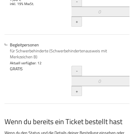
Menge
-
inkl. 19% MwSt.
+
Begleitpersonen
für Schwerbehinderte (Schwerbehindertenausweis mit
Merkzeichen B)
Aktuell verfügbar: 12
Menge
GRATIS
-
+
Wenn du bereits ein Ticket bestellt hast
Wenn du den Status und die Details deiner Bestellung einsehen oder