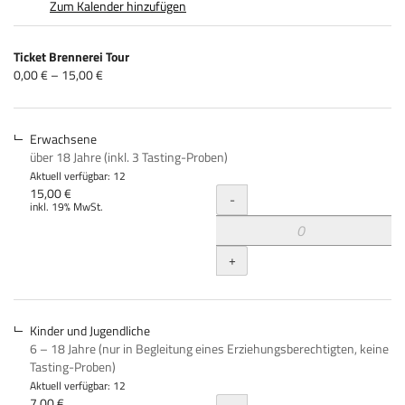
Zum Kalender hinzufügen
Produkte
Ticket Brennerei Tour
Unkategorisierte
von
0,00 € – 15,00 €
0,00 €
Produkte
bis
15,00 €
Erwachsene
über 18 Jahre (inkl. 3 Tasting-Proben)
Aktuell verfügbar: 12
Menge
15,00 €
-
inkl. 19% MwSt.
+
Kinder und Jugendliche
6 – 18 Jahre (nur in Begleitung eines Erziehungsberechtigten, keine
Tasting-Proben)
Aktuell verfügbar: 12
7,00 €