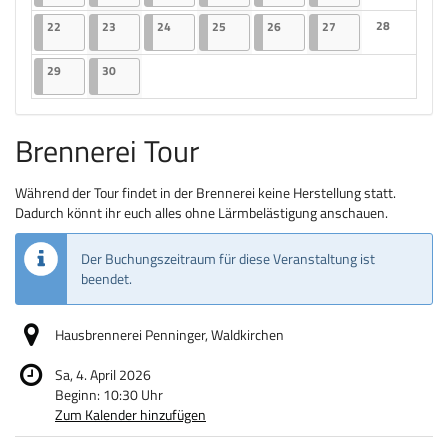
Keine Veranst
22.06.2026
2 Veranstaltungen
23.06.2026
2 Veranstaltungen
24.06.2026
2 Veranstaltungen
25.06.2026
2 Veranstaltungen
26.06.2026
2 Veranstaltungen
27.06.2026
2 Veranstaltungen
28
22
23
24
25
26
27
Keine Veranst
29.06.2026
2 Veranstaltungen
30.06.2026
2 Veranstaltungen
29
30
Brennerei Tour
Während der Tour findet in der Brennerei keine Herstellung statt.
Dadurch könnt ihr euch alles ohne Lärmbelästigung anschauen.
Der Buchungszeitraum für diese Veranstaltung ist
beendet.
Hausbrennerei Penninger, Waldkirchen
Sa, 4. April 2026
Beginn:
10:30
Uhr
Zum Kalender hinzufügen