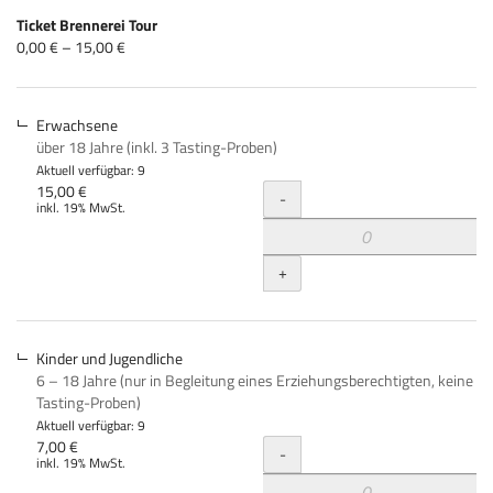
Produkte
Ticket Brennerei Tour
Unkategorisierte
von
0,00 € – 15,00 €
0,00 €
Produkte
bis
15,00 €
Erwachsene
über 18 Jahre (inkl. 3 Tasting-Proben)
Aktuell verfügbar: 9
Menge
15,00 €
-
inkl. 19% MwSt.
+
Kinder und Jugendliche
6 – 18 Jahre (nur in Begleitung eines Erziehungsberechtigten, keine
Tasting-Proben)
Aktuell verfügbar: 9
Menge
7,00 €
-
inkl. 19% MwSt.