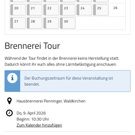
Keine Veranst
20.04.2026
2 Veranstaltungen
21.04.2026
2 Veranstaltungen
22.04.2026
2 Veranstaltungen
23.04.2026
2 Veranstaltungen
24.04.2026
2 Veranstaltungen
25.04.2026
2 Veranstaltungen
26
20
21
22
23
24
25
Keine Veranst
27.04.2026
2 Veranstaltungen
28.04.2026
2 Veranstaltungen
29.04.2026
2 Veranstaltungen
30.04.2026
2 Veranstaltungen
27
28
29
30
Brennerei Tour
Während der Tour findet in der Brennerei keine Herstellung statt.
Dadurch könnt ihr euch alles ohne Lärmbelästigung anschauen.
Der Buchungszeitraum für diese Veranstaltung ist
beendet.
Hausbrennerei Penninger, Waldkirchen
Do, 9. April 2026
Beginn:
10:30
Uhr
Zum Kalender hinzufügen