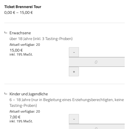
Produkte
Ticket Brennerei Tour
Unkategorisierte
von
0,00 € – 15,00 €
0,00 €
Produkte
bis
15,00 €
Erwachsene
über 18 Jahre (inkl. 3 Tasting-Proben)
Aktuell verfügbar: 20
Menge
15,00 €
-
inkl. 19% MwSt.
+
Kinder und Jugendliche
6 – 18 Jahre (nur in Begleitung eines Erziehungsberechtigten, keine
Tasting-Proben)
Aktuell verfügbar: 20
Menge
7,00 €
-
inkl. 19% MwSt.