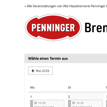
Zum
« Alle Veranstaltungen von Alte Hausbrennerei Penninge
Haupt-
Brennerei
Inhalt
springen
Tour
Wähle einen Termin aus
Mai 2026
Montag
Dienstag
Mo
Di
Kalender
1
2
10:30
10:30
Verkauf beendet
Verkauf beendet