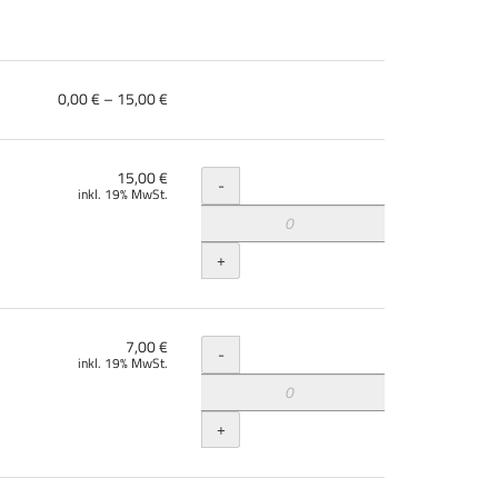
von
0,00 € – 15,00 €
0,00 €
bis
15,00 €
Menge
15,00 €
-
inkl. 19% MwSt.
+
Menge
7,00 €
-
inkl. 19% MwSt.
+