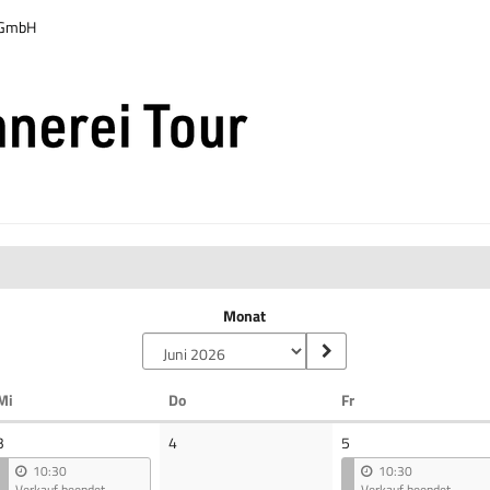
r GmbH
Monat
Mittwoch
Donnerstag
Freitag
Mi
Do
Fr
Keine
3
4
5
Veranstaltungen
10:30
10:30
Verkauf beendet
Verkauf beendet