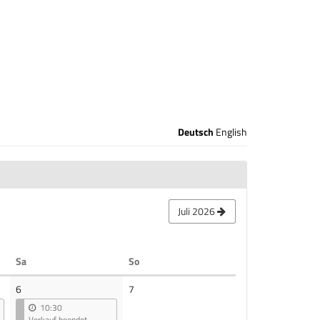
Deutsch
English
Juli 2026
Samstag
Sonntag
Sa
So
Keine
6
7
Veranstaltungen
10:30
Verkauf beendet