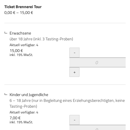
Produkte
Ticket Brennerei Tour
Unkategorisierte
von
0,00 € – 15,00 €
0,00 €
Produkte
bis
15,00 €
Erwachsene
über 18 Jahre (inkl. 3 Tasting-Proben)
Aktuell verfügbar: 4
Menge
15,00 €
-
inkl. 19% MwSt.
+
Kinder und Jugendliche
6 – 18 Jahre (nur in Begleitung eines Erziehungsberechtigten, keine
Tasting-Proben)
Aktuell verfügbar: 4
Menge
7,00 €
-
inkl. 19% MwSt.