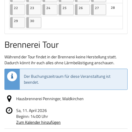
Keine Veranst
22.06.2026
2 Veranstaltungen
23.06.2026
2 Veranstaltungen
24.06.2026
2 Veranstaltungen
25.06.2026
2 Veranstaltungen
26.06.2026
2 Veranstaltungen
27.06.2026
2 Veranstaltungen
28
22
23
24
25
26
27
Keine Veranst
29.06.2026
2 Veranstaltungen
30.06.2026
2 Veranstaltungen
29
30
Brennerei Tour
Während der Tour findet in der Brennerei keine Herstellung statt.
Dadurch könnt ihr euch alles ohne Lärmbelästigung anschauen.
Der Buchungszeitraum für diese Veranstaltung ist
beendet.
Hausbrennerei Penninger, Waldkirchen
Sa, 11. April 2026
Beginn:
14:00
Uhr
Zum Kalender hinzufügen