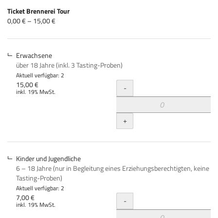
Produkte
Ticket Brennerei Tour
Unkategorisierte
von
0,00 € – 15,00 €
0,00 €
Produkte
bis
15,00 €
Erwachsene
über 18 Jahre (inkl. 3 Tasting-Proben)
Aktuell verfügbar: 2
Menge
15,00 €
-
inkl. 19% MwSt.
+
Kinder und Jugendliche
6 – 18 Jahre (nur in Begleitung eines Erziehungsberechtigten, keine
Tasting-Proben)
Aktuell verfügbar: 2
Menge
7,00 €
-
inkl. 19% MwSt.