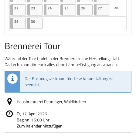
Keine Veranst
22.06.2026
2 Veranstaltungen
23.06.2026
2 Veranstaltungen
24.06.2026
2 Veranstaltungen
25.06.2026
2 Veranstaltungen
26.06.2026
2 Veranstaltungen
27.06.2026
2 Veranstaltungen
28
22
23
24
25
26
27
Keine Veranst
29.06.2026
2 Veranstaltungen
30.06.2026
2 Veranstaltungen
29
30
Brennerei Tour
Während der Tour findet in der Brennerei keine Herstellung statt.
Dadurch könnt ihr euch alles ohne Lärmbelästigung anschauen.
Der Buchungszeitraum für diese Veranstaltung ist
beendet.
Hausbrennerei Penninger, Waldkirchen
Fr, 17. April 2026
Beginn:
15:00
Uhr
Zum Kalender hinzufügen