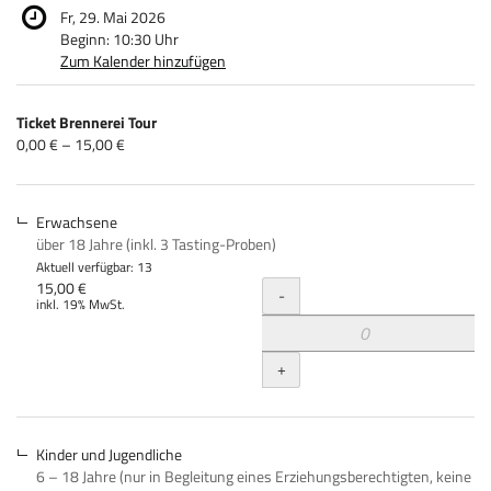
Fr, 29. Mai 2026
Beginn:
10:30
Uhr
Zum Kalender hinzufügen
Produkte
Ticket Brennerei Tour
Unkategorisierte
von
0,00 € – 15,00 €
0,00 €
Produkte
bis
15,00 €
Erwachsene
über 18 Jahre (inkl. 3 Tasting-Proben)
Aktuell verfügbar: 13
Menge
15,00 €
-
inkl. 19% MwSt.
+
Kinder und Jugendliche
6 – 18 Jahre (nur in Begleitung eines Erziehungsberechtigten, keine