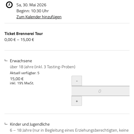
Sa, 30. Mai 2026
Beginn:
10:30
Uhr
Zum Kalender hinzufügen
Produkte
Ticket Brennerei Tour
Unkategorisierte
von
0,00 € – 15,00 €
0,00 €
Produkte
bis
15,00 €
Erwachsene
über 18 Jahre (inkl. 3 Tasting-Proben)
Aktuell verfügbar: 5
Menge
15,00 €
-
inkl. 19% MwSt.
+
Kinder und Jugendliche
6 – 18 Jahre (nur in Begleitung eines Erziehungsberechtigten, keine