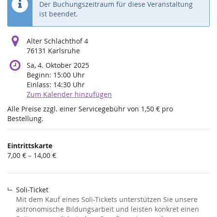
Der Buchungszeitraum für diese Veranstaltung
ist beendet.
Alter Schlachthof 4
76131 Karlsruhe
Sa, 4. Oktober 2025
Beginn:
15:00
Uhr
Einlass:
14:30
Uhr
Zum Kalender hinzufügen
Alle Preise zzgl. einer Servicegebühr von 1,50 € pro
Bestellung.
Produkte
Eintrittskarte
Unkategorisierte
von
7,00 € – 14,00 €
7,00 €
Produkte
bis
14,00 €
Soli-Ticket
Mit dem Kauf eines Soli-Tickets unterstützen Sie unsere
astronomische Bildungsarbeit und leisten konkret einen