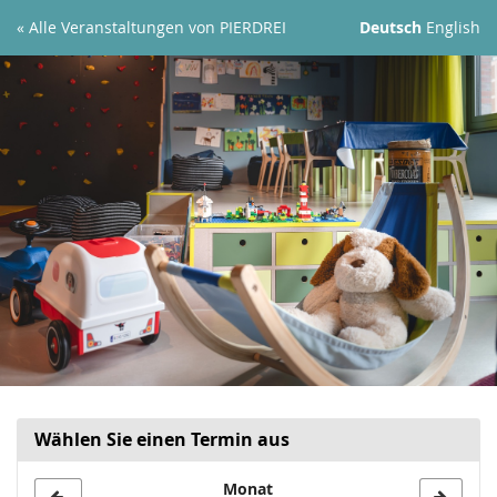
Zum
« Alle Veranstaltungen von PIERDREI
Deutsch
English
Haupt-
Inhalt
springen
Wählen Sie einen Termin aus
Monat