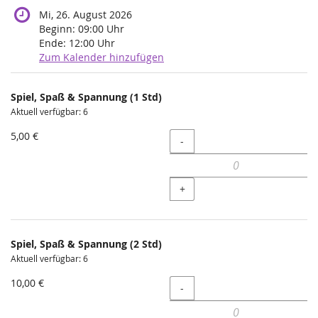
Mi, 26. August 2026
Beginn:
09:00
Uhr
Ende:
12:00
Uhr
Zum Kalender hinzufügen
Produkte
Spiel, Spaß & Spannung (1 Std)
Unkategorisierte
Aktuell verfügbar: 6
Produkte
5,00 €
Menge
-
+
Spiel, Spaß & Spannung (2 Std)
Aktuell verfügbar: 6
10,00 €
Menge
-