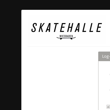
Zum
Haupt-
Inhalt
Skatehalle
springen
Wiesbaden
Log-