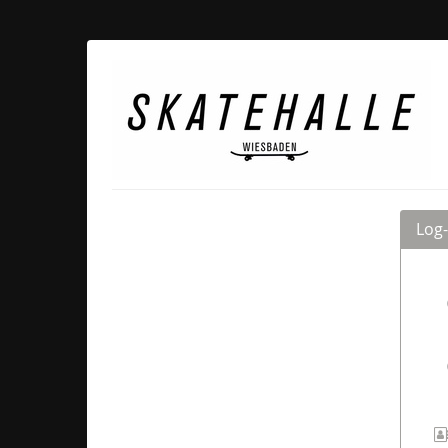
Zum
Haupt-
Inhalt
Skatehalle
springen
Wiesbaden
Log-