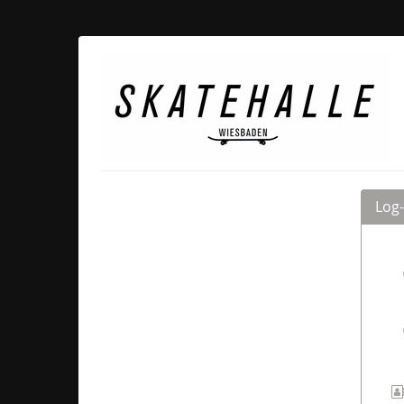
Zum
Haupt-
Inhalt
Skatehalle
springen
Wiesbaden
Log-