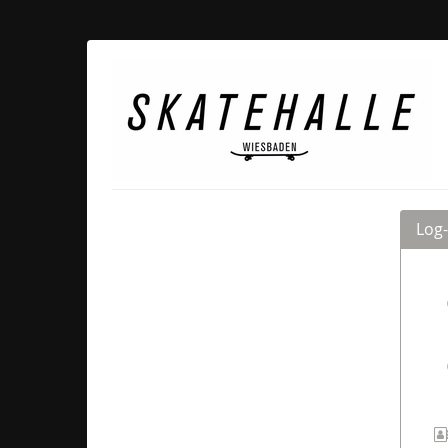
Zum
Haupt-
Inhalt
Skatehalle
springen
Wiesbaden
Log-