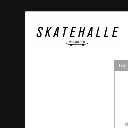
Zum
Haupt-
Inhalt
Skatehalle
springen
Wiesbaden
Log-