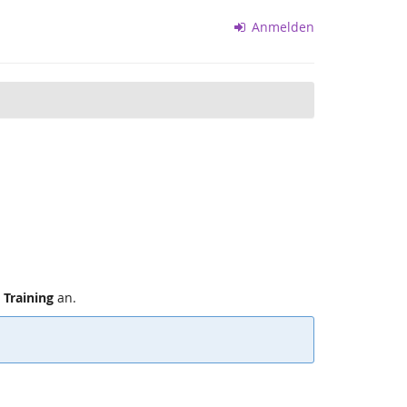
Anmelden
 Training
an.