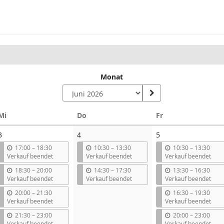
Monat
Mittwoch
Donnerstag
Freitag
Mi
Do
Fr
3
4
5
b
b
b
17:00
–
18:30
10:30
–
13:30
10:30
–
13:30
i
i
i
Verkauf beendet
Verkauf beendet
Verkauf beendet
s
s
s
b
b
b
18:30
–
20:00
14:30
–
17:30
13:30
–
16:30
i
i
i
Verkauf beendet
Verkauf beendet
Verkauf beendet
s
s
s
b
b
20:00
–
21:30
16:30
–
19:30
i
i
Verkauf beendet
Verkauf beendet
s
s
b
b
21:30
–
23:00
20:00
–
23:00
i
i
Verkauf beendet
Verkauf beendet