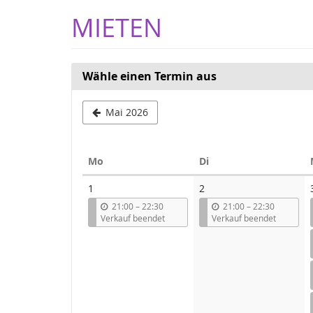
Zum
MIETEN
Haupt-
Inhalt
springen
Wähle einen Termin aus
Mai 2026
Montag
Dienstag
Mo
Di
Kalender
1
2
b
b
21:00
–
22:30
21:00
–
22:30
i
i
Verkauf beendet
Verkauf beendet
s
s