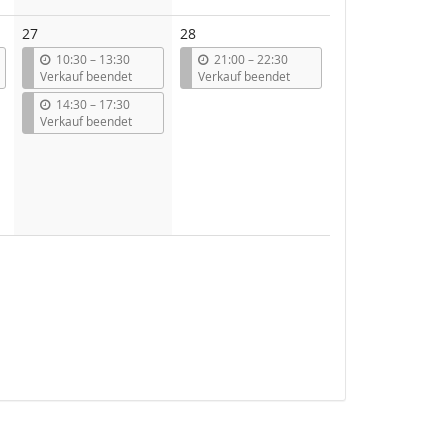
27
28
b
b
10:30
–
13:30
21:00
–
22:30
i
i
Verkauf beendet
Verkauf beendet
s
s
b
14:30
–
17:30
i
Verkauf beendet
s