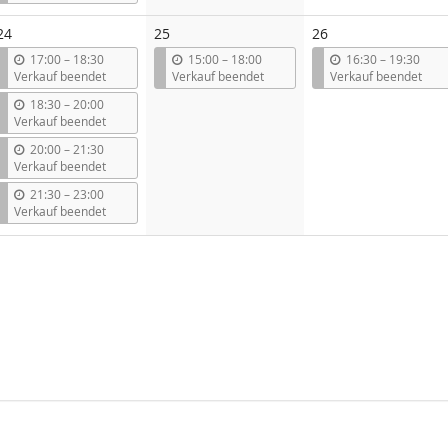
s
24
25
26
b
b
b
17:00
–
18:30
15:00
–
18:00
16:30
–
19:30
i
i
i
Verkauf beendet
Verkauf beendet
Verkauf beendet
s
s
s
b
18:30
–
20:00
i
Verkauf beendet
s
b
20:00
–
21:30
i
Verkauf beendet
s
b
21:30
–
23:00
i
Verkauf beendet
s