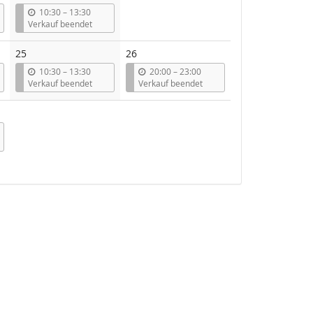
Veranstaltungen
b
10:30
–
13:30
i
Verkauf beendet
s
25
26
b
b
10:30
–
13:30
20:00
–
23:00
i
i
Verkauf beendet
Verkauf beendet
s
s