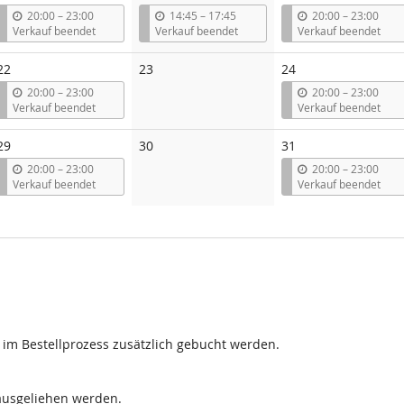
b
b
b
20:00
–
23:00
14:45
–
17:45
20:00
–
23:00
i
i
i
Verkauf beendet
Verkauf beendet
Verkauf beendet
s
s
s
Keine
22
23
24
Veranstaltungen
b
b
20:00
–
23:00
20:00
–
23:00
i
i
Verkauf beendet
Verkauf beendet
s
s
Keine
29
30
31
Veranstaltungen
b
b
20:00
–
23:00
20:00
–
23:00
i
i
Verkauf beendet
Verkauf beendet
s
s
 im Bestellprozess zusätzlich gebucht werden.
ausgeliehen werden.