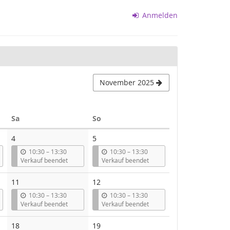
Anmelden
November 2025
Samstag
Sonntag
Sa
So
4
5
b
b
10:30
–
13:30
10:30
–
13:30
i
i
Verkauf beendet
Verkauf beendet
s
s
11
12
b
b
10:30
–
13:30
10:30
–
13:30
i
i
Verkauf beendet
Verkauf beendet
s
s
Keine
18
19