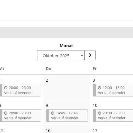
Monat
Mittwoch
Donnerstag
Freitag
Mi
Do
Fr
Keine
1
2
3
Veranstaltungen
b
b
20:00
–
23:00
12:00
–
15:00
i
i
Verkauf beendet
Verkauf beendet
s
s
8
9
10
b
b
b
20:00
–
23:00
14:45
–
17:45
20:00
–
23:00
i
i
i
Verkauf beendet
Verkauf beendet
Verkauf beendet
s
s
s
15
16
17