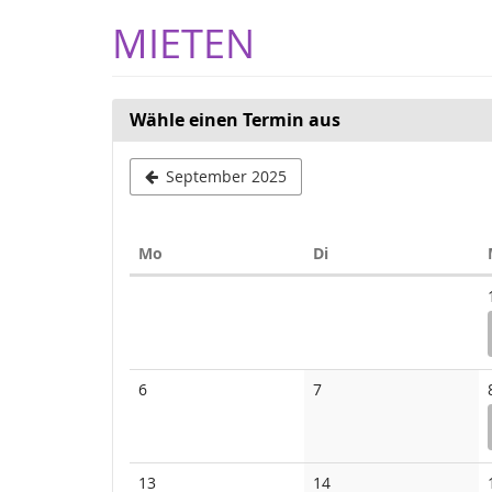
Zum
MIETEN
Haupt-
Inhalt
springen
Wähle einen Termin aus
September 2025
Montag
Dienstag
Mo
Di
Kalender
Keine
Keine
6
7
Veranstaltungen
Veranstaltungen
Keine
Keine
13
14