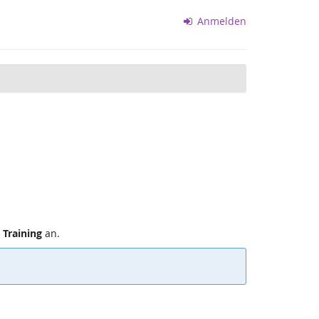
Anmelden
 Training
an.