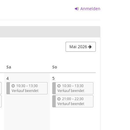
Anmelden
Mai 2026
Samstag
Sonntag
Sa
So
4
5
b
b
10:30
–
13:30
10:30
–
13:30
i
i
Verkauf beendet
Verkauf beendet
s
s
b
21:00
–
22:30
i
Verkauf beendet
s