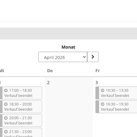
Monat
Mittwoch
Donnerstag
Freitag
Mi
Do
Fr
Keine
1
2
3
Veranstaltungen
b
b
17:00
–
18:30
10:30
–
13:30
i
i
Verkauf beendet
Verkauf beendet
s
s
b
b
18:30
–
20:00
16:30
–
19:30
i
i
Verkauf beendet
Verkauf beendet
s
s
b
20:00
–
21:30
i
Verkauf beendet
s
b
21:30
–
23:00
i
Verkauf beendet