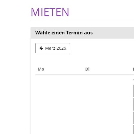
Zum
MIETEN
Haupt-
Inhalt
springen
Wähle einen Termin aus
März 2026
Montag
Dienstag
Mo
Di
Kalender