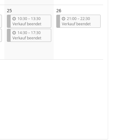
25
26
b
b
10:30
–
13:30
21:00
–
22:30
i
i
Verkauf beendet
Verkauf beendet
s
s
b
14:30
–
17:30
i
Verkauf beendet
s