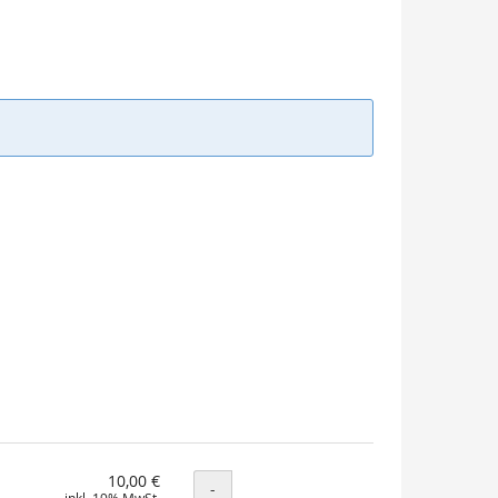
10,00 €
Menge
-