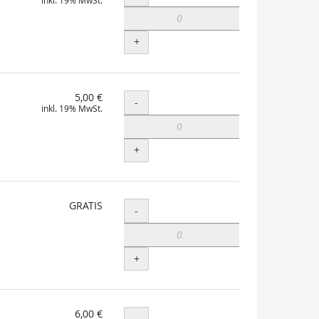
inkl. 19% MwSt.
+
5,00 €
Menge
-
inkl. 19% MwSt.
+
GRATIS
Menge
-
+
6,00 €
Menge
-