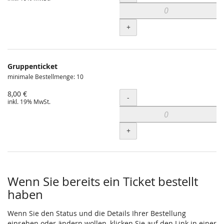
+
Gruppenticket
minimale Bestellmenge: 10
8,00 €
Menge
-
inkl. 19% MwSt.
+
Wenn Sie bereits ein Ticket bestellt
haben
Wenn Sie den Status und die Details Ihrer Bestellung
einsehen oder ändern wollen, klicken Sie auf den Link in einer