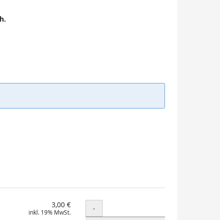
h.
3,00 €
Menge
-
inkl. 19% MwSt.