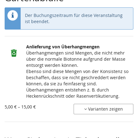
Der Buchungszeitraum für diese Veranstaltung
ist beendet.
Produkte
Anlieferung von Überhangmengen
Unkategorisierte
Überhangmengen sind Mengen, die nicht mehr
über die normale Biotonne aufgrund der Masse
Produkte
entsorgt werden können.
Ebenso sind diese Mengen von der Konsistenz so
beschaffen, dass sie nicht geschreddert werden
können, da sie zu feinfaserig sind.
Überhangmengen entstehen z. B. durch
Heckenrückschnitt oder Rasenvertikutierung.
von
5,00 € – 15,00 €
Varianten zeigen
5,00 €
bis
15,00 €