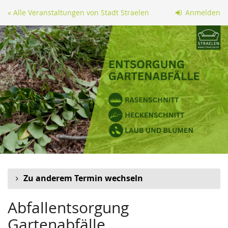
Zum
« Alle Veranstaltungen von Stadt Straelen
Anmelden
Haupt-
Inhalt
springen
Zu anderem Termin wechseln
Abfallentsorgung
Gartenabfälle