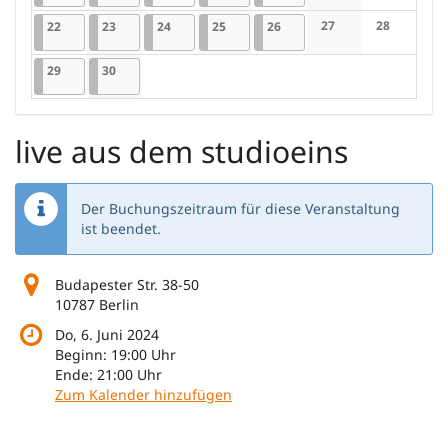
Keine Veranstaltung
Keine Veran
22.09.2025
1 Veranstaltung
23.09.2025
1 Veranstaltung
24.09.2025
1 Veranstaltung
25.09.2025
1 Veranstaltung
26.09.2025
1 Veranstaltung
27
28
22
23
24
25
26
Keine Veranstaltung
Keine Veran
29.09.2025
1 Veranstaltung
30.09.2025
1 Veranstaltung
29
30
live aus dem studioeins
Der Buchungszeitraum für diese Veranstaltung
ist beendet.
Budapester Str. 38-50
10787 Berlin
Do, 6. Juni 2024
Beginn:
19:00
Uhr
Ende:
21:00
Uhr
Zum Kalender hinzufügen