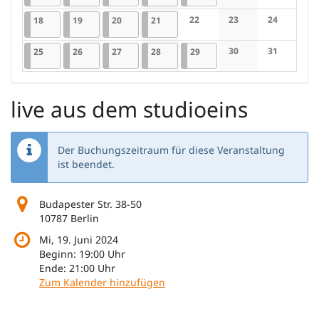
Keine Veranstaltung
Keine Veran
18.08.2025
1 Veranstaltung
19.08.2025
1 Veranstaltung
20.08.2025
1 Veranstaltung
21.08.2025
1 Veranstaltung
22
23
24
18
19
20
21
Keine Veranstaltungen
Keine Veranstaltung
Keine Veran
25.08.2025
1 Veranstaltung
26.08.2025
1 Veranstaltung
27.08.2025
1 Veranstaltung
28.08.2025
1 Veranstaltung
29.08.2025
1 Veranstaltung
30
31
25
26
27
28
29
Keine Veranstaltung
Keine Veran
live aus dem studioeins
Der Buchungszeitraum für diese Veranstaltung
ist beendet.
Budapester Str. 38-50
10787 Berlin
Mi, 19. Juni 2024
Beginn:
19:00
Uhr
Ende:
21:00
Uhr
Zum Kalender hinzufügen