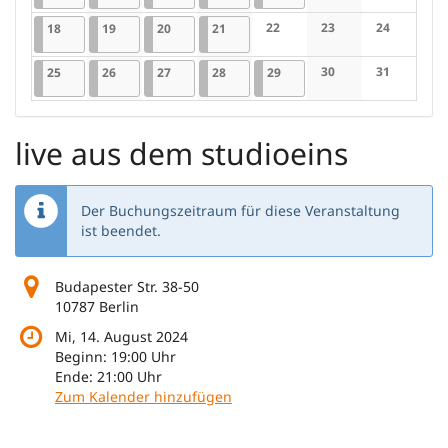
Keine Veranstaltung
Keine Veran
18.08.2025
1 Veranstaltung
19.08.2025
1 Veranstaltung
20.08.2025
1 Veranstaltung
21.08.2025
1 Veranstaltung
22
23
24
18
19
20
21
Keine Veranstaltungen
Keine Veranstaltung
Keine Veran
25.08.2025
1 Veranstaltung
26.08.2025
1 Veranstaltung
27.08.2025
1 Veranstaltung
28.08.2025
1 Veranstaltung
29.08.2025
1 Veranstaltung
30
31
25
26
27
28
29
Keine Veranstaltung
Keine Veran
live aus dem studioeins
Der Buchungszeitraum für diese Veranstaltung
ist beendet.
Budapester Str. 38-50
10787 Berlin
Mi, 14. August 2024
Beginn:
19:00
Uhr
Ende:
21:00
Uhr
Zum Kalender hinzufügen